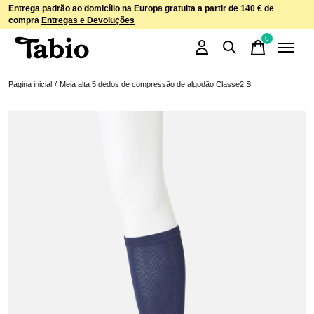
Entrega padrão ao domicílio na Europa gratuita a partir de 140 € de
compra
Entregas e Devoluções
0
items
Página inicial
/
Meia alta 5 dedos de compressão de algodão Classe2 S