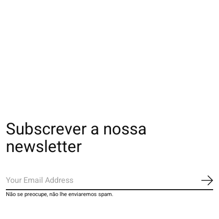
021132294 SQ
011132797 SQ
021132284 SQ
transparente pois
transparente en face
transparente mot
fine M
ballerine S
dentelle
€18,00
€15,00
€18,00
Subscrever a nossa
newsletter
Ins
Não se preocupe, não lhe enviaremos spam.