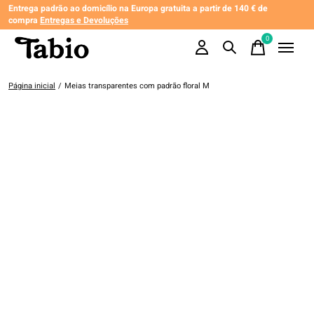
Entrega padrão ao domicílio na Europa gratuita a partir de 140 € de
compra
Entregas e Devoluções
0
items
Página inicial
/
Meias transparentes com padrão floral M