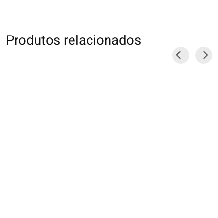
Produtos relacionados
Carousel items
011909030 Collant
011901198 Collant
011908001 Colla
SOFTY 210D TL
SOFTY 210D TL
couleur Premiu
80D M
€26,00
€26,00
€20,00