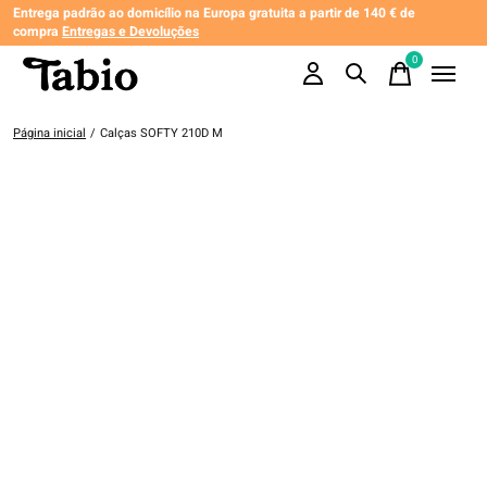
Entrega padrão ao domicílio na Europa gratuita a partir de 140 € de
compra
Entregas e Devoluções
0
items
Página inicial
/
Calças SOFTY 210D M