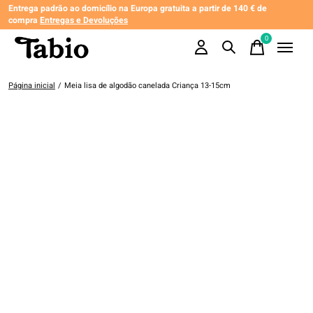
Entrega padrão ao domicílio na Europa gratuita a partir de 140 € de
compra
Entregas e Devoluções
0
items
Página inicial
/
Meia lisa de algodão canelada Criança 13-15cm