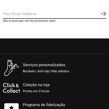
Ins
Não se preocupe, não lhe enviaremos spam.
Serviços personalizados
Bordado | Anti-slip | Não elástico
Coleção na loja
Pronto em 2 horas
Programa de fidelização