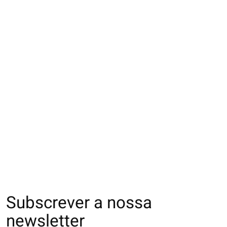
013171177 CH
013132080 SQ
013132270 SQ uni
bonheur antidérapant
rayures Enf.16-18
côtes en coton
Enf.M
Enf.16-18cm
€10,00
€14,00
€10,00
Subscrever a nossa
newsletter