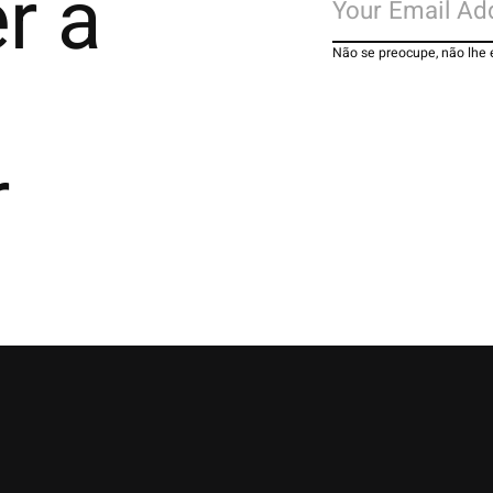
r a
Não se preocupe, não lhe
r