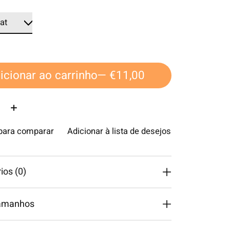
icionar ao carrinho
— €11,00
ade:
 para comparar
Adicionar à lista de desejos
os (0)
tamanhos