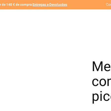
ir de 140 € de compra
Entregas e Devoluções
Co
Mei
co
pi