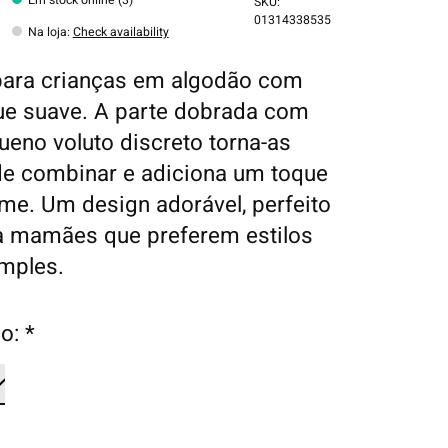
SKU:
01314338535
Na loja
:
Check availability
para crianças em algodão com
e suave. A parte dobrada com
eno voluto discreto torna-as
de combinar e adiciona um toque
me. Um design adorável, perfeito
a mamães que preferem estilos
mples.
o:
*