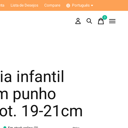
nta
Lista de Desejos
Compare
Português
0
items
a infantil
m punho
cot. 19-21cm
Em stock online (3)