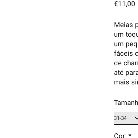
€11,00
Meias 
um toqu
um pequ
fáceis 
de char
até par
mais si
Tamanh
Cor:
*