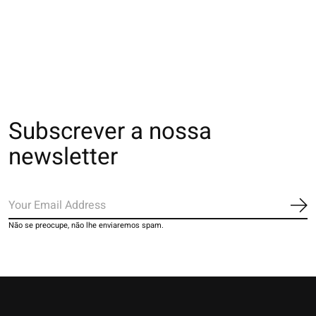
transparente motif
transparentes motif
tulle motif petite
rose
fleuri
fleurs
€18,00
€16,00
€16,00
Subscrever a nossa
newsletter
Ins
Não se preocupe, não lhe enviaremos spam.