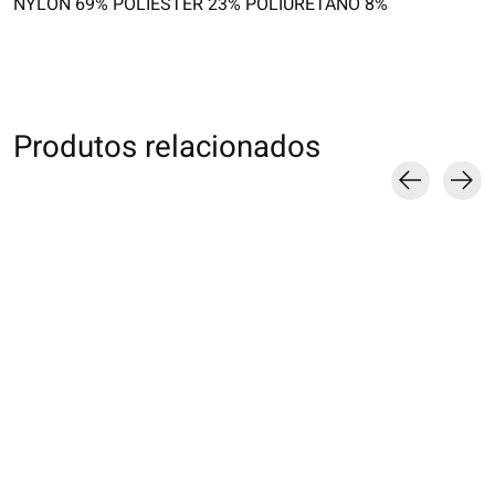
NYLON 69% POLIÉSTER 23% POLIURETANO 8%
Produtos relacionados
Carousel items
021140988 MC
011132969 SQ
011133054 SQ e