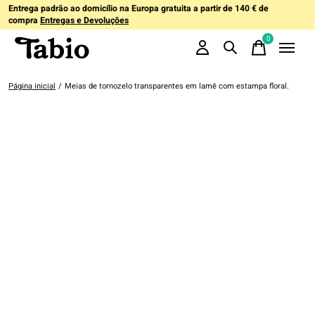
Entrega padrão ao domicílio na Europa gratuita a partir de 140 € de
compra
Entregas e Devoluções
0
items
Página inicial
/
Meias de tornozelo transparentes em lamê com estampa floral.