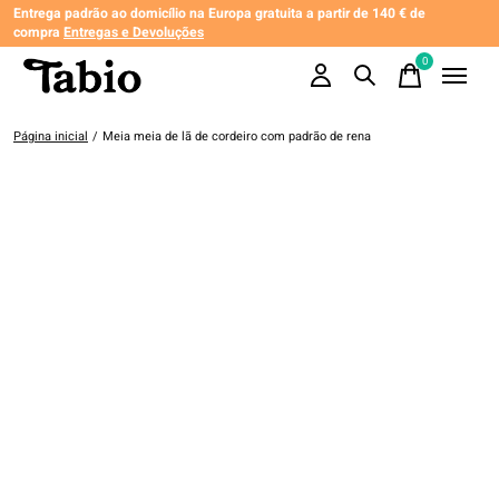
Entrega padrão ao domicílio na Europa gratuita a partir de 140 € de
compra
Entregas e Devoluções
0
items
Página inicial
/
Meia meia de lã de cordeiro com padrão de rena