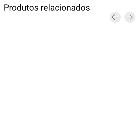
Produtos relacionados
Carousel items
011141153 SQ laine
d'agneau flocons de
neige
€19,00