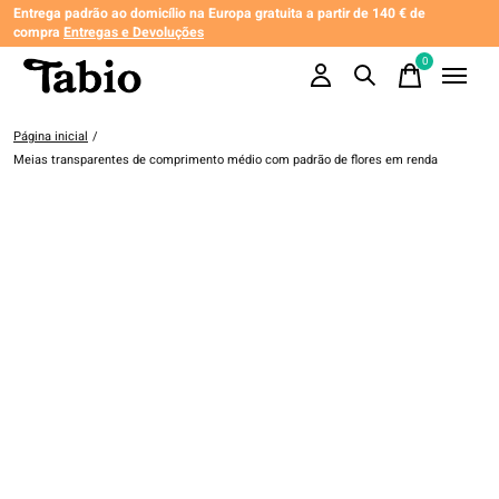
Entrega padrão ao domicílio na Europa gratuita a partir de 140 € de
compra
Entregas e Devoluções
0
items
Página inicial
/
Meias transparentes de comprimento médio com padrão de flores em renda