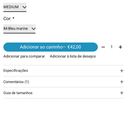
Cor:
*
Quantidade:
Adicionar ao carrinho
— €42,00
Adicionar para comparar
Adicionar à lista de desejos
Especificações
Comentários (1)
The rating of this product is
4
out of 5
Guia de tamanhos