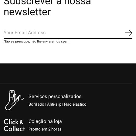
Subscrever a nossa
newsletter
Ins
Não se preocupe, não lhe enviaremos spam.
Serviços personalizados
Bordado | Anti-slip | Não elástico
Coleção na loja
Pronto em 2 horas