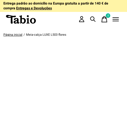
Entrega padrão ao domicílio na Europa gratuita a partir de 140 € de
compra
Entregas e Devoluções
0
items
Página inicial
/
Meia-calça LUXE L503 flores