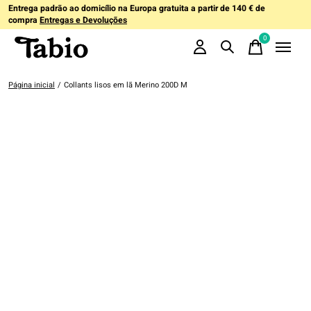
Entrega padrão ao domicílio na Europa gratuita a partir de 140 € de
compra
Entregas e Devoluções
0
items
Página inicial
/
Collants lisos em lã Merino 200D M