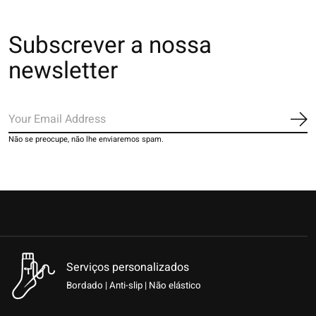
Subscrever a nossa
newsletter
Ins
Não se preocupe, não lhe enviaremos spam.
Serviços personalizados
Bordado | Anti-slip | Não elástico