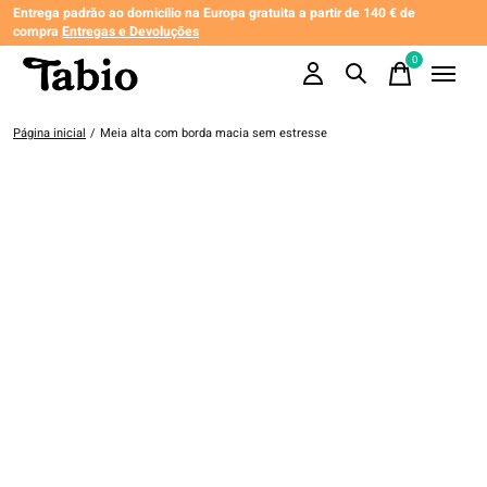
Entrega padrão ao domicílio na Europa gratuita a partir de 140 € de
compra
Entregas e Devoluções
0
items
Página inicial
/
Meia alta com borda macia sem estresse