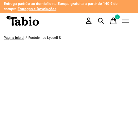
Entrega padrão ao domicílio na Europa gratuita a partir de 140 € de
compra
Entregas e Devoluções
0
items
Página inicial
/
Footsie liso Lyocell S