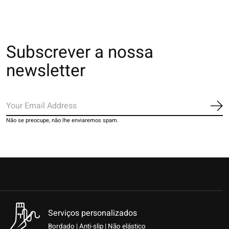
Subscrever a nossa
newsletter
Ins
Não se preocupe, não lhe enviaremos spam.
Serviços personalizados
Bordado | Anti-slip | Não elástico