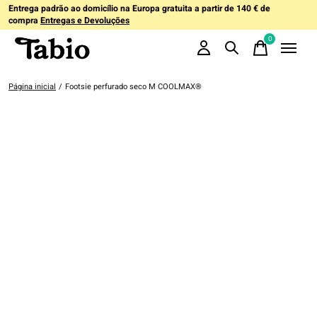
Entrega padrão ao domicílio na Europa gratuita a partir de 140 € de
compra
Entregas e Devoluções
0
items
Página inicial
/
Footsie perfurado seco M COOLMAX®