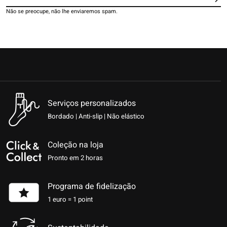
Ins
Não se preocupe, não lhe enviaremos spam.
Serviços personalizados
Bordado | Anti-slip | Não elástico
Coleção na loja
Pronto em 2 horas
Programa de fidelização
1 euro = 1 point