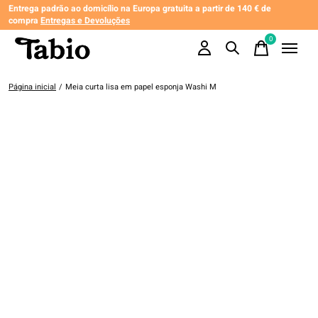
Entrega padrão ao domicílio na Europa gratuita a partir de 140 € de
compra
Entregas e Devoluções
0
items
Página inicial
/
Meia curta lisa em papel esponja Washi M