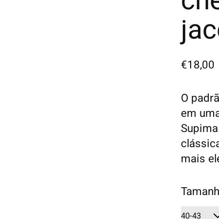
ch
ja
€18,00
O padra
em uma 
Supima 
clássi
mais el
Tamanh