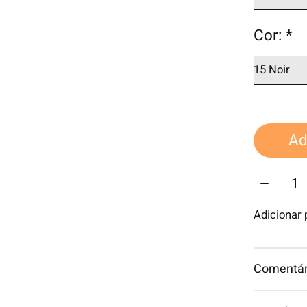
Cor:
*
Ad
Quantid
Adicionar
Comentári