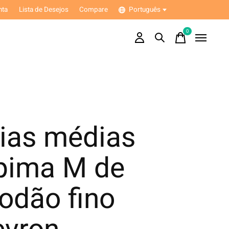
nta
Lista de Desejos
Compare
Português
0
items
ias médias
pima M de
odão fino