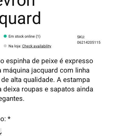
evron
cquard
Em stock online (1)
SKU:
06214205115
Na loja
:
Check availability
̃o espinha de peixe é expresso
máquina jacquard com linha
de alta qualidade. A estampa
ca deixa roupas e sapatos ainda
egantes.
o:
*