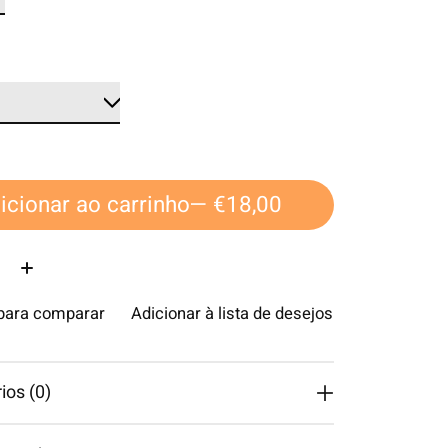
icionar ao carrinho
— €18,00
ade:
 para comparar
Adicionar à lista de desejos
os (0)