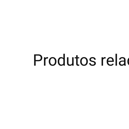
Produtos rel
Carousel items