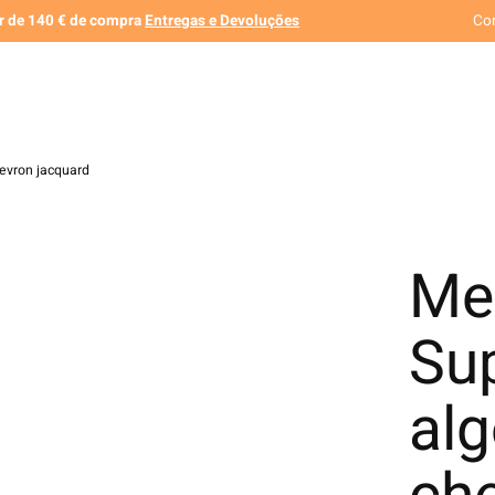
ir de 140 € de compra
Entregas e Devoluções
Co
evron jacquard
Me
Su
alg