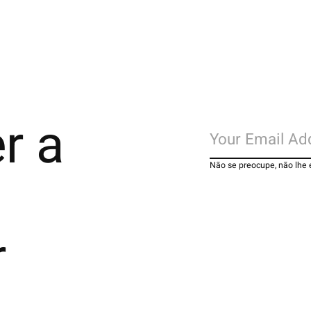
r a
Não se preocupe, não lhe
r