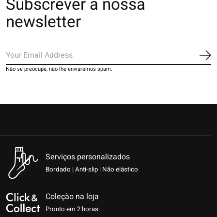
Subscrever a nossa
newsletter
Ins
Não se preocupe, não lhe enviaremos spam.
Serviços personalizados
Bordado | Anti-slip | Não elástico
Coleção na loja
Pronto em 2 horas