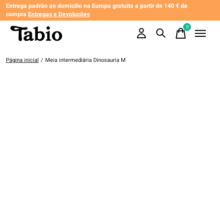
Entrega padrão ao domicílio na Europa gratuita a partir de 140 € de
compra
Entregas e Devoluções
0
items
Página inicial
/
Meia intermediária Dinosauria M