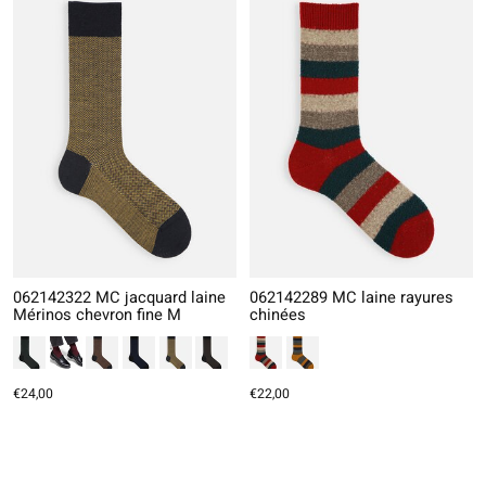
062142322 MC jacquard laine
062142289 MC laine rayures
Mérinos chevron fine M
chinées
€24,00
€22,00