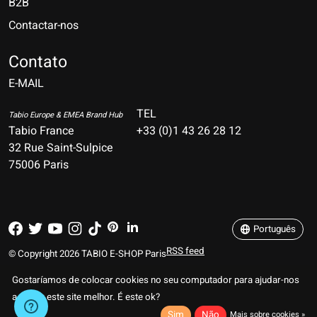
B2B
Contactar-nos
Nederlands
Deutsch
Contato
E-MAIL
English
Français
TEL
Tabio Europe & EMEA Brand Hub
Tabio France
+33 (0)1 43 26 28 12
Español
32 Rue Saint-Sulpice
75006 Paris
Italiano
Português
Português
RSS feed
© Copyright 2026 TABIO E-SHOP Paris
Gostaríamos de colocar cookies no seu computador para ajudar-nos
a tornar este site melhor. É este ok?
Sim
Não
Mais sobre cookies »