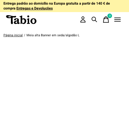
Entrega padrão ao domicílio na Europa gratuita a partir de 140 € de
compra
Entregas e Devoluções
0
items
Página inicial
/
Meia alta Banner em seda/algodão L