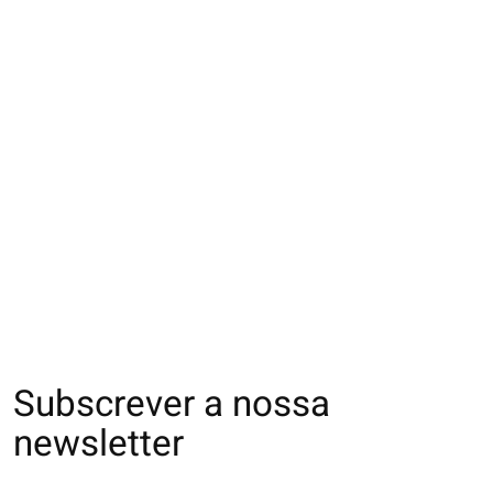
062175503 CH
062170190 CH soie
062170308 CH co
Banner soie/coton M
unie 280N M
pur coton L
€38,00
€50,00
€21,00
Subscrever a nossa
newsletter