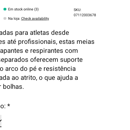
Em stock online (3)
SKU:
07112003678
Na loja
:
Check availability
das para atletas desde
tes até profissionais, estas meias
rapantes e respirantes com
separados oferecem suporte
o arco do pé e resistência
da ao atrito, o que ajuda a
r bolhas.
o:
*