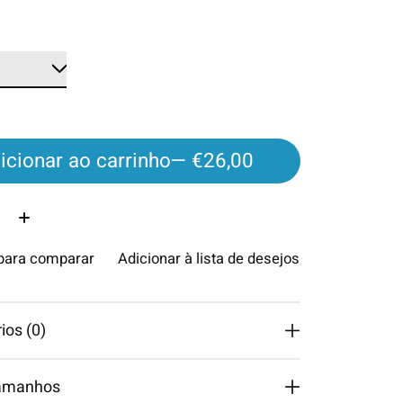
icionar ao carrinho
— €26,00
ade:
 para comparar
Adicionar à lista de desejos
os (0)
tamanhos