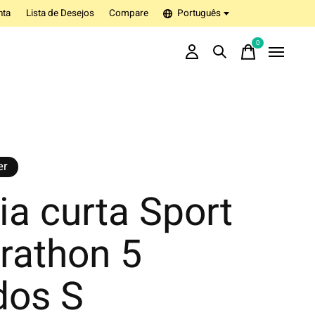
nta
Lista de Desejos
Compare
Português
0
items
er
a curta Sport
rathon 5
dos S