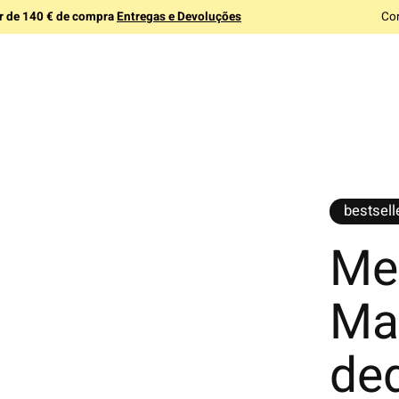
ir de 140 € de compra
Entregas e Devoluções
Co
bestsell
Mei
Ma
de