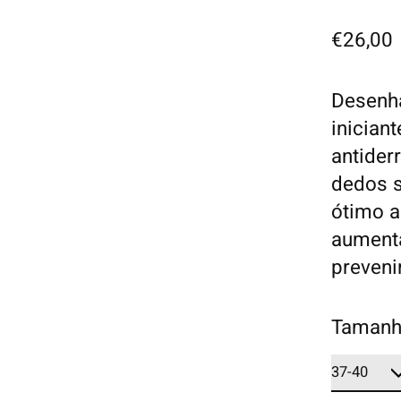
€26,00
Desenha
inician
antider
dedos 
ótimo a
aumenta
preveni
Tamanh