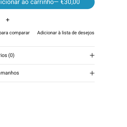
icionar ao carrinho
— €30,00
ade:
 para comparar
Adicionar à lista de desejos
os (0)
tamanhos