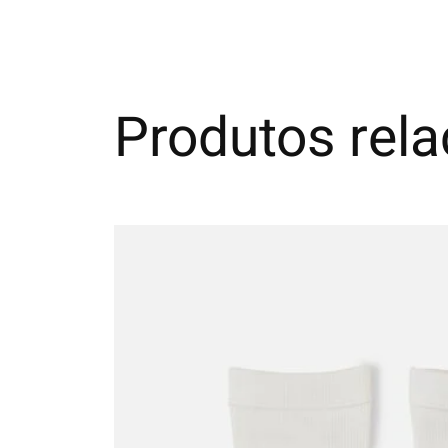
Produtos rel
Carousel items