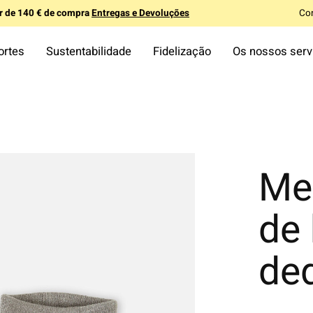
ir de 140 € de compra
Entregas e Devoluções
Co
ortes
Sustentabilidade
Fidelização
Os nossos serv
Mei
de
de