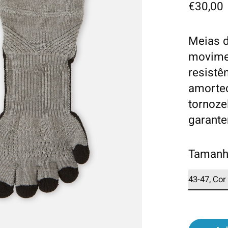
€30,00
Meias d
movimen
resistê
amortec
tornoze
garante
Tamanh