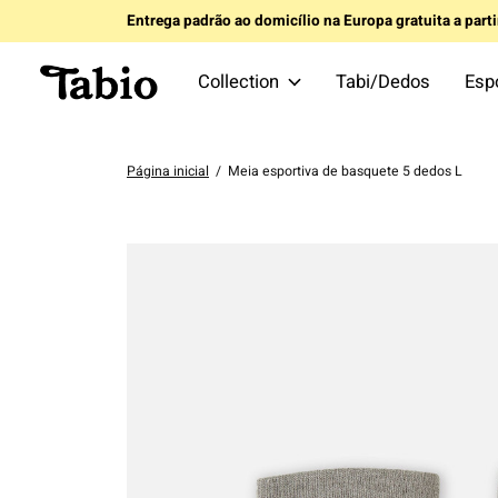
Entrega padrão ao domicílio na Europa gratuita a part
Collection
Tabi/Dedos
Esp
Página inicial
/
Meia esportiva de basquete 5 dedos L