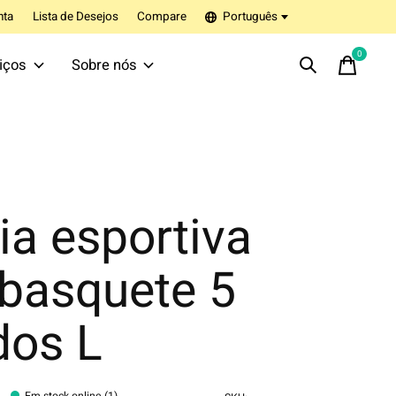
nta
Lista de Desejos
Compare
Português
0
items
iços
Sobre nós
a esportiva
 basquete 5
dos L
Em stock online (1)