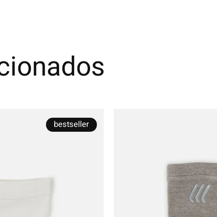
acionados
bestseller