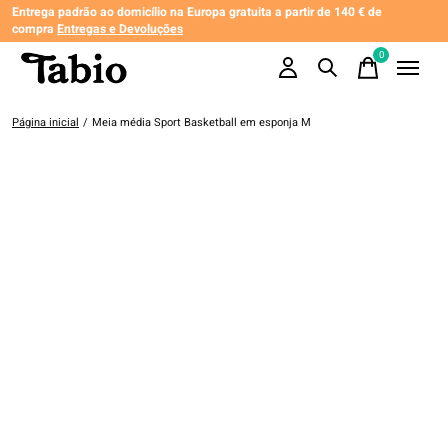
Entrega padrão ao domicílio na Europa gratuita a partir de 140 € de
compra
Entregas e Devoluções
0
items
Página inicial
/
Meia média Sport Basketball em esponja M