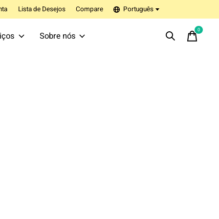
nta
Lista de Desejos
Compare
Português
0
items
iços
Sobre nós