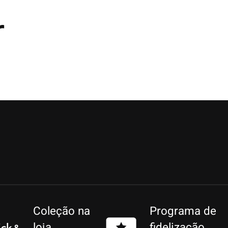
r
Coleção na
Programa de
loja
fidelização