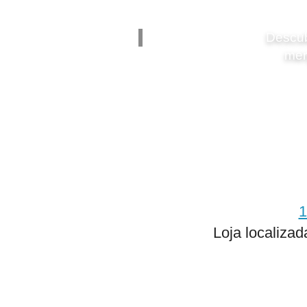
Descub
mer
1
Loja localiza