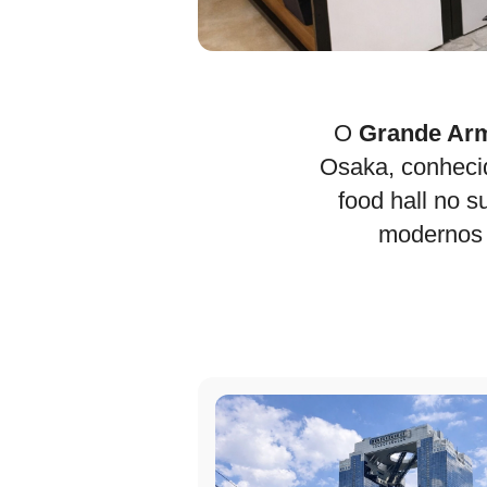
O
Grande Ar
Osaka, conhecid
food hall no s
modernos e