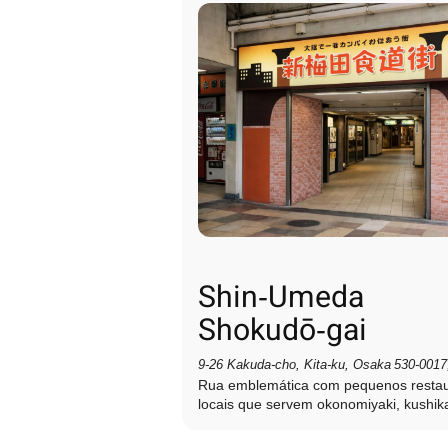
Shin‑Umeda
Shokudō‑gai
9‑26 Kakuda‑cho, Kita‑ku, Osaka 530‑0017
Rua emblemática com pequenos resta
locais que servem okonomiyaki, kushik