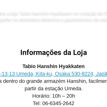
ra a loja Tabio Hanshin Hyakkaten no coração de 
gulhe na atmosfera dinâmica e gastronômica da cid
Informações da Loja
Tabio Hanshin Hyakkaten
‑13‑13 Umeda, Kita‑ku, Osaka 530‑8224, Jap
da dentro do grande armazém Hanshin, facilmen
partir da estação Umeda.
Horário: 10h – 20h
Tel: 06‑6345‑2642