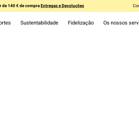
ir de 140 € de compra
Entregas e Devoluções
Co
ortes
Sustentabilidade
Fidelização
Os nossos serv