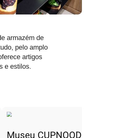
nde armazém de
tudo, pelo amplo
oferece artigos
 e estilos.
Museu CUPNOODLES