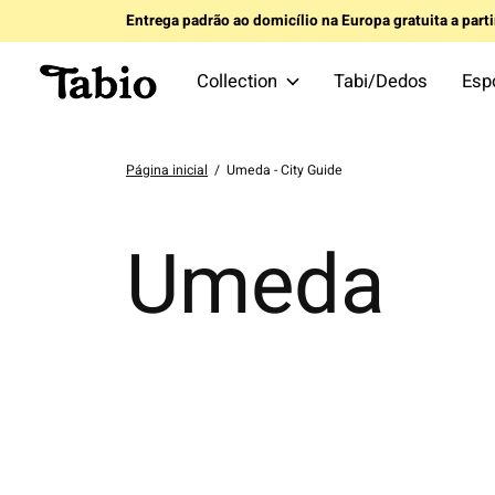
Entrega padrão ao domicílio na Europa gratuita a part
Collection
Tabi/Dedos
Esp
Página inicial
/
Umeda - City Guide
Umeda