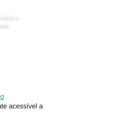
Osaka e
ade.
ão
te acessível a