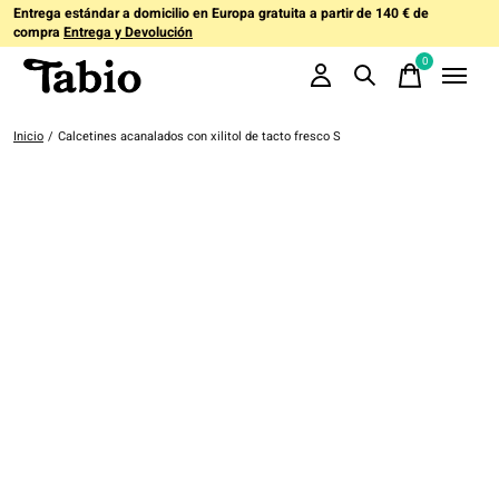
Entrega estándar a domicilio en Europa gratuita a partir de 140 € de
compra
Entrega y Devolución
0
items
Inicio
/
Calcetines acanalados con xilitol de tacto fresco S