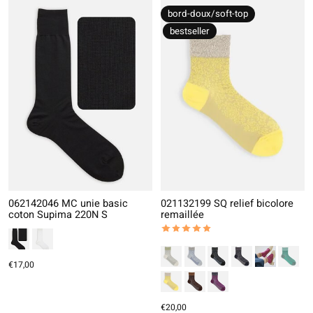
bord-doux/soft-top
bestseller
062142046 MC unie basic
021132199 SQ relief bicolore
coton Supima 220N S
remaillée
The rating of this product is
5
out
€17,00
€20,00