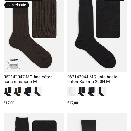
non-elastic
062142047 MC fine côtes
062142044 MC unie basic
sans élastique M
coton Supima 220N M
€17,00
€17,00