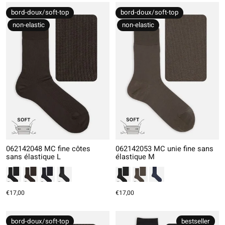
bord-doux/soft-top
bord-doux/soft-top
non-elastic
non-elastic
062142048 MC fine côtes
062142053 MC unie fine sans
sans élastique L
élastique M
€17,00
€17,00
bord-doux/soft-top
bestseller