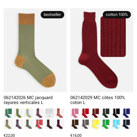
bestseller
cotton 100%
062142026 MC jacquard
062142029 MC côtes 100%
rayures verticales L
coton L
€22,00
€16,00