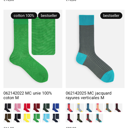
cotton 100%
bestseller
bestseller
062142022 MC unie 100%
062142025 MC jacquard
coton M
rayures verticales M