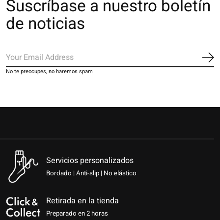
Suscríbase a nuestro boletín
de noticias
Sus
No te preocupes, no haremos spam
Servicios personalizados
Bordado | Anti-slip | No elástico
Retirada en la tienda
Preparado en 2 horas