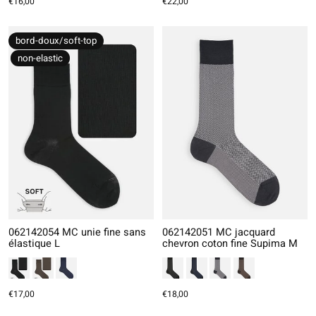
€16,00
€22,00
bord-doux/soft-top
non-elastic
062142054 MC unie fine sans
062142051 MC jacquard
élastique L
chevron coton fine Supima M
€17,00
€18,00