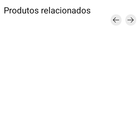
Produtos relacionados
Carousel items
021132599 SQ
062131236 SQ multi-
062131294 SQ
transparente
rayures S
jacquard pied de
panneau coloré
poule S
€14,00
€18,00
€17,00