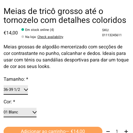
Meias de tricô grosso até o
tornozelo com detalhes coloridos
Em stock online (4)
SKU:
€14,00
01113245611
Na loja
:
Check availability
Meias grossas de algodão mercerizado com secções de
cor contrastante no punho, calcanhar e dedos. Ideais para
usar com ténis ou sandálias desportivas para dar um toque
de cor aos seus looks.
Tamanho:
*
Cor:
*
Quantidade:
Adicionar ao carrinho
— €14,00