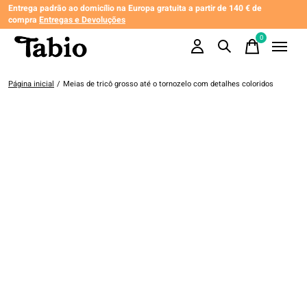
Entrega padrão ao domicílio na Europa gratuita a partir de 140 € de
compra
Entregas e Devoluções
0
items
Página inicial
/
Meias de tricô grosso até o tornozelo com detalhes coloridos