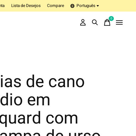
nta
Lista de Desejos
Compare
Português
0
items
ias de cano
dio em
cquard com