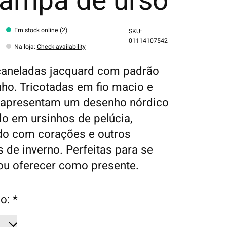
tampa de urso
Em stock online (2)
SKU:
01114107542
Na loja
:
Check availability
caneladas jacquard com padrão
nho. Tricotadas em fio macio e
 apresentam um desenho nórdico
do em ursinhos de pelúcia,
do com corações e outros
s de inverno. Perfeitas para se
u oferecer como presente.
o:
*