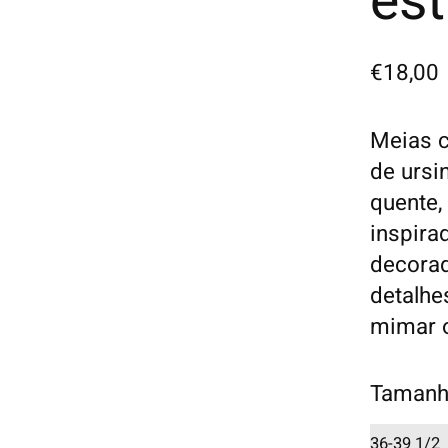
es
€18,00
Meias 
de ursi
quente,
inspira
decora
detalhe
mimar o
Tamanh