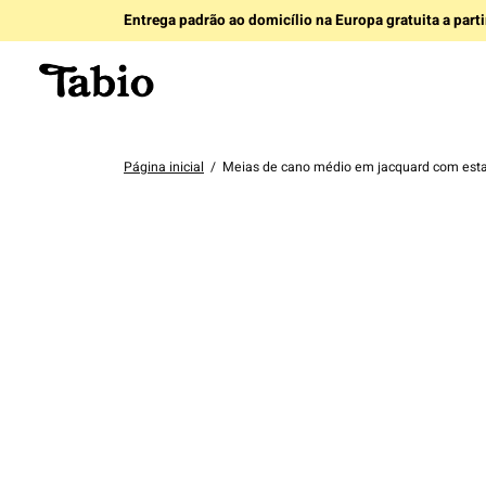
Entrega padrão ao domicílio na Europa gratuita a part
Página inicial
/
Meias de cano médio em jacquard com est