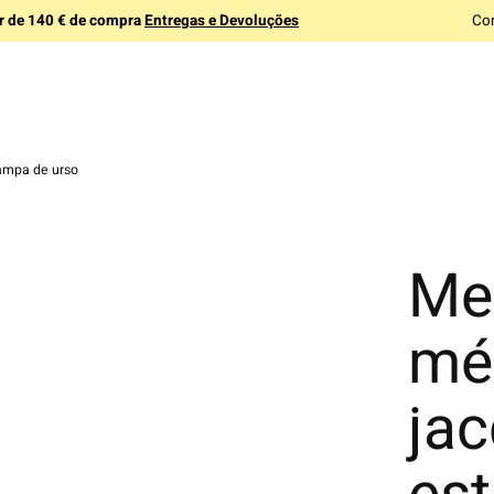
ir de 140 € de compra
Entregas e Devoluções
Co
ampa de urso
Me
mé
ja