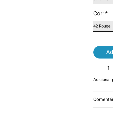
Cor:
*
Ad
Quantid
Adicionar
Comentári