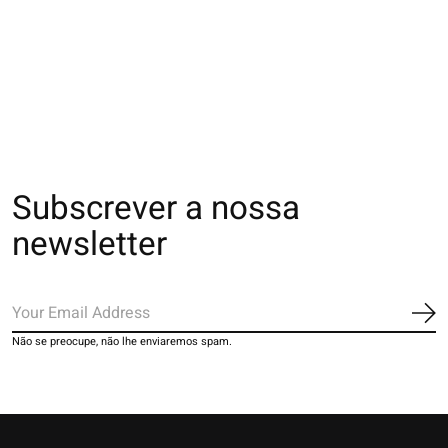
011141580 MC côtes
011141562 MC côtes
011141601 MC
2x2 en coton doux
motif fleurs
imprimé S
Nep
€16,00
€26,00
€16,00
Subscrever a nossa
newsletter
Ins
Não se preocupe, não lhe enviaremos spam.