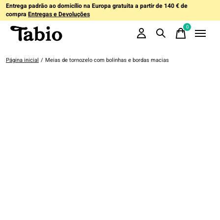
Entrega padrão ao domicílio na Europa gratuita a partir de 140 € de
compra
Entregas e Devoluções
0
items
Página inicial
/
Meias de tornozelo com bolinhas e bordas macias