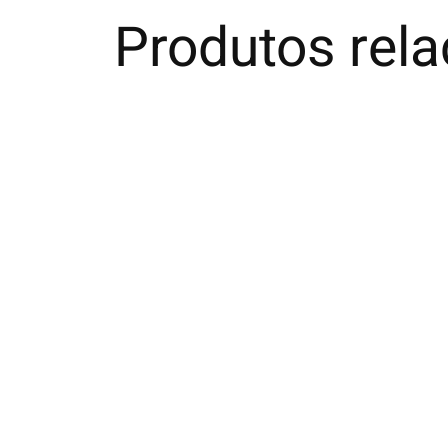
Produtos rel
Carousel items