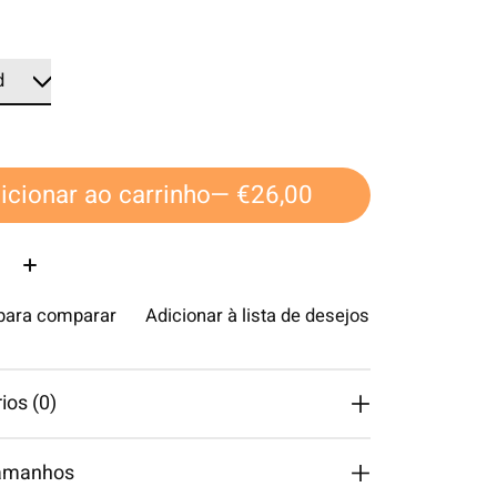
icionar ao carrinho
— €26,00
ade:
 para comparar
Adicionar à lista de desejos
os (0)
tamanhos