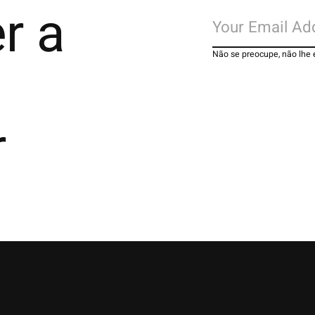
r a
Não se preocupe, não lhe
r