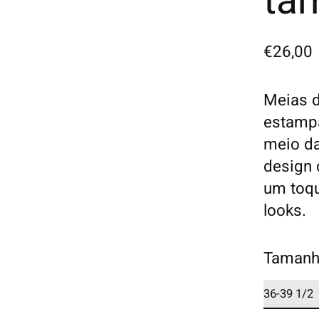
ta
€26,00
Meias 
estampa
meio d
design 
um toqu
looks.
Tamanh