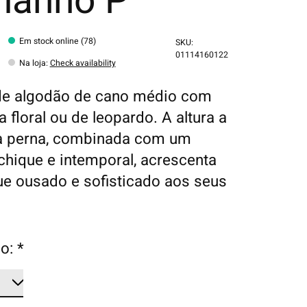
manho P
Em stock online (78)
SKU:
01114160122
Na loja
:
Check availability
de algodão de cano médio com
 floral ou de leopardo. A altura a
a perna, combinada com um
chique e intemporal, acrescenta
e ousado e sofisticado aos seus
o:
*