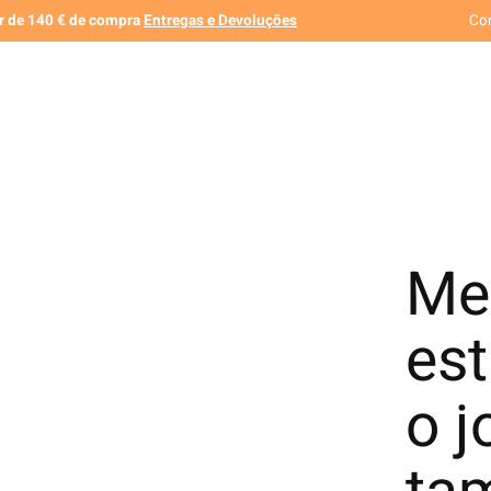
ir de 140 € de compra
Entregas e Devoluções
Co
Me
es
o j