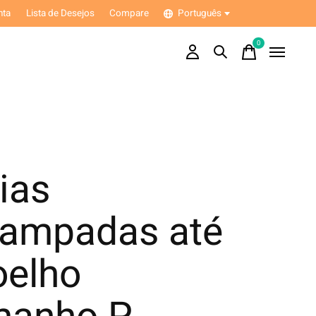
nta
Lista de Desejos
Compare
Português
0
items
ias
tampadas até
oelho