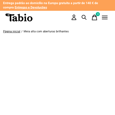
Entrega padrão ao domicílio na Europa gratuita a partir de 140 € de
compra
Entregas e Devoluções
0
items
Página inicial
/
Meia alta com aberturas brilhantes