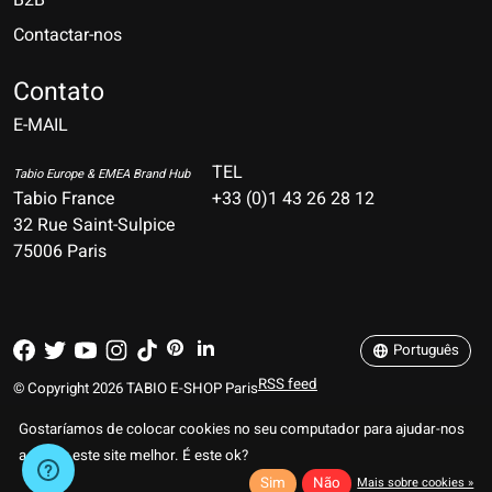
Contactar-nos
Nederlands
Deutsch
Contato
E-MAIL
English
Français
TEL
Tabio Europe & EMEA Brand Hub
Tabio France
+33 (0)1 43 26 28 12
Español
32 Rue Saint-Sulpice
75006 Paris
Italiano
Português
Português
RSS feed
© Copyright 2026 TABIO E-SHOP Paris
Gostaríamos de colocar cookies no seu computador para ajudar-nos
a tornar este site melhor. É este ok?
Sim
Não
Mais sobre cookies »