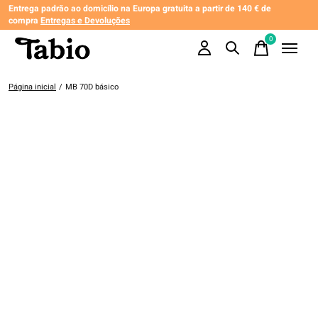
Entrega padrão ao domicílio na Europa gratuita a partir de 140 € de
compra
Entregas e Devoluções
0
items
Página inicial
/
MB 70D básico