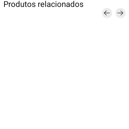
Produtos relacionados
Carousel items
011780003 BL 70D
011170126 MB lamé
011770014 MB g
basique
maille fine
résille nylon
€10,00
€16,00
€9,00