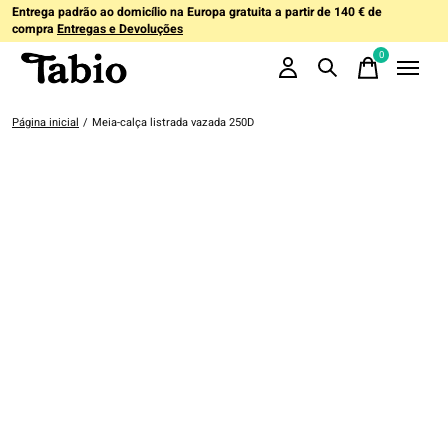
Entrega padrão ao domicílio na Europa gratuita a partir de 140 € de
compra
Entregas e Devoluções
0
items
Página inicial
/
Meia-calça listrada vazada 250D