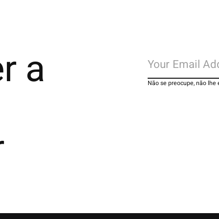
r a
Não se preocupe, não lhe
r