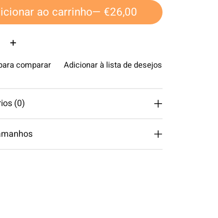
icionar ao carrinho
— €26,00
ade:
 para comparar
Adicionar à lista de desejos
os (0)
tamanhos