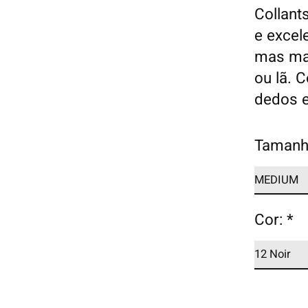
Collant
e excele
mas mai
ou lã. 
dedos e
Tamanh
Cor:
*