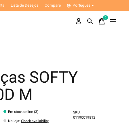
nta
Lista de Desejos
Compare
Português
0
items
lças SOFTY
0D M
Em stock online (3)
SKU:
01190019812
Na loja
:
Check availability