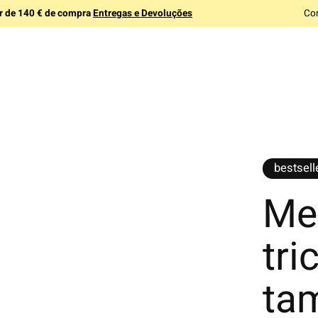
ir de 140 € de compra
Entregas e Devoluções
Co
bestsell
Me
tri
ta