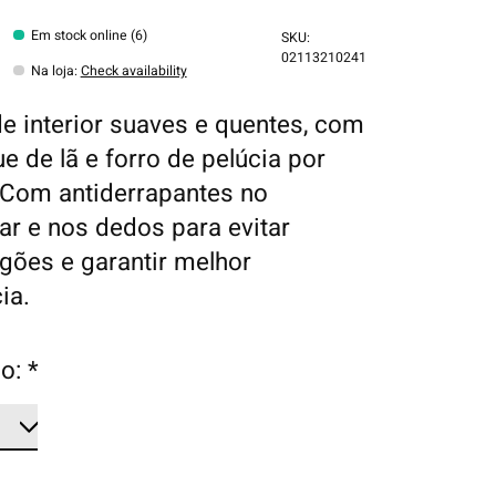
Em stock online (6)
SKU:
02113210241
Na loja
:
Check availability
e interior suaves e quentes, com
e de lã e forro de pelúcia por
 Com antiderrapantes no
ar e nos dedos para evitar
gões e garantir melhor
ia.
o:
*