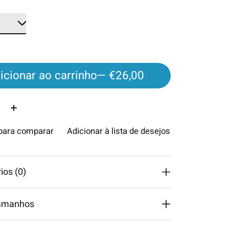
icionar ao carrinho
— €26,00
ade:
 para comparar
Adicionar à lista de desejos
os (0)
tamanhos