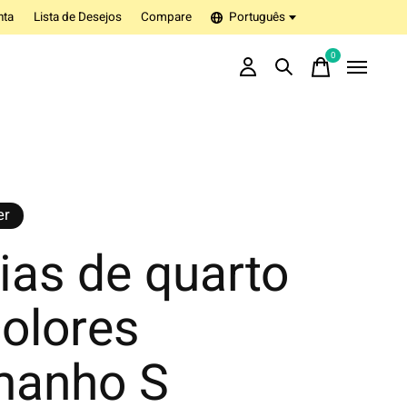
nta
Lista de Desejos
Compare
Português
0
items
er
ias de quarto
colores
manho S