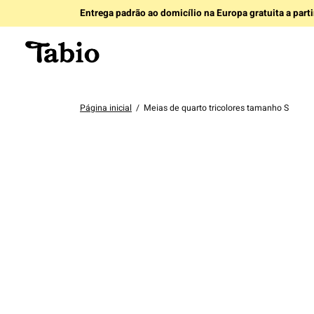
Entrega padrão ao domicílio na Europa gratuita a part
Página inicial
/
Meias de quarto tricolores tamanho S