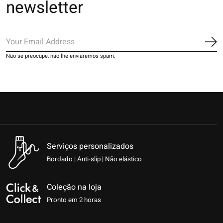
newsletter
Ins
Não se preocupe, não lhe enviaremos spam.
Serviços personalizados
Bordado | Anti-slip | Não elástico
Coleção na loja
Pronto em 2 horas