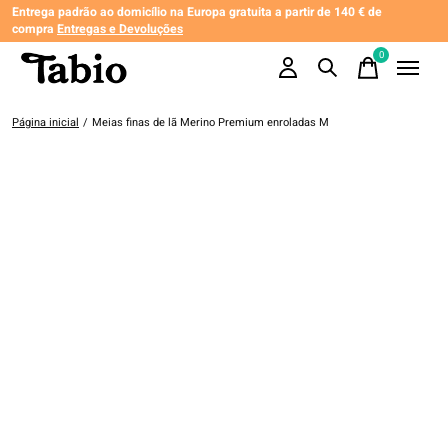
Entrega padrão ao domicílio na Europa gratuita a partir de 140 € de
compra
Entregas e Devoluções
0
items
Página inicial
/
Meias finas de lã Merino Premium enroladas M