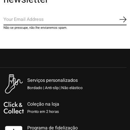
Ins
Não se preocupe, não lhe enviaremos spam.
Serviços personalizados
Bordado | Anti-slip | Não elástico
Coleção na loja
Pronto em 2 horas
Programa de fidelização