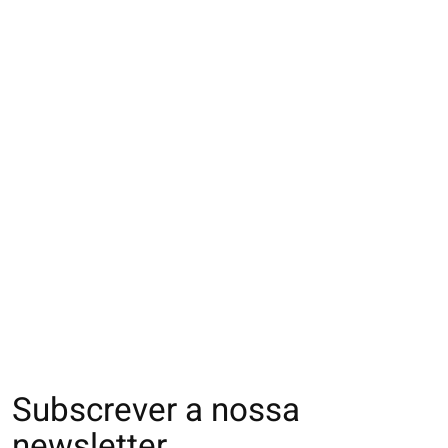
022130034 SQ côtes
021132498 SQ côtes
022130033 SQ c
américain déperlante
toucher frais xylitol S
toucher frais xyli
M
M
€20,00
€19,00
€20,00
Subscrever a nossa
newsletter