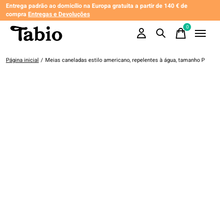
Entrega padrão ao domicílio na Europa gratuita a partir de 140 € de
compra
Entregas e Devoluções
0
items
Página inicial
/
Meias caneladas estilo americano, repelentes à água, tamanho P