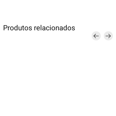
Produtos relacionados
Carousel items
011132945 SQ laine
021140827 MC motif
Dog & Cat
Manga chats S