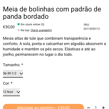
Meia de bolinhas com padrão de
panda bordado
Em stock online (3)
SKU:
€30,00
02113253112
Na loja
:
Check availability
Meias altas de tule que combinam transparência e
conforto. A sola, ponta e calcanhar em algodão absorvem a
humidade e mantêm os pés secos. Elásticas e até ao
joelho, permanecem no lugar o dia todo.
Tamanho:
*
Cor:
*
Quantidade:
Adicionar ao carrinho
— €30,00