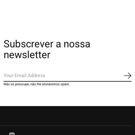
€20,00
€18,00
Subscrever a nossa
newsletter
Ins
Não se preocupe, não lhe enviaremos spam.