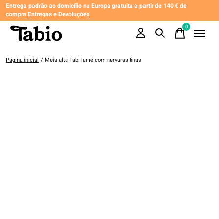
Entrega padrão ao domicílio na Europa gratuita a partir de 140 € de
compra
Entregas e Devoluções
0
items
Página inicial
/
Meia alta Tabi lamé com nervuras finas