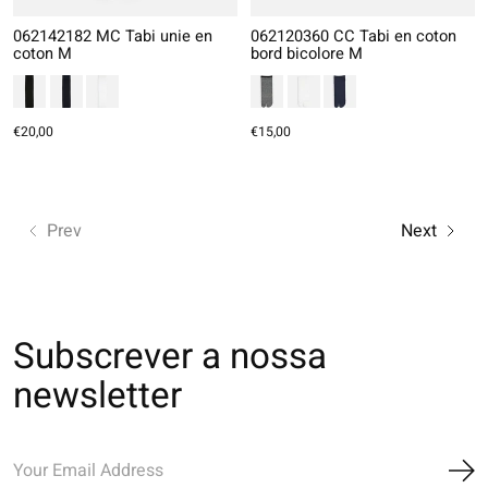
062142182 MC Tabi unie en
062120360 CC Tabi en coton
coton M
bord bicolore M
€20,00
€15,00
Prev
Next
Subscrever a nossa
newsletter
Ins