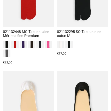
021132448 MC Tabi en laine
021132295 SQ Tabi unie en
Mérinos fine Premium
coton M
€17,00
€22,00