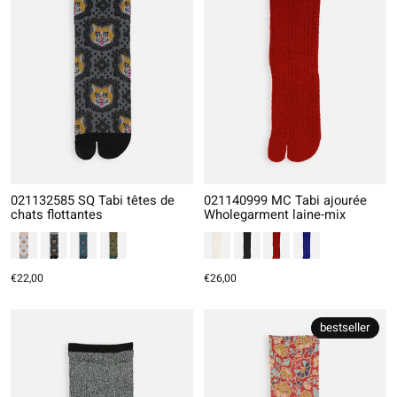
021132585 SQ Tabi têtes de
021140999 MC Tabi ajourée
chats flottantes
Wholegarment laine-mix
€22,00
€26,00
bestseller