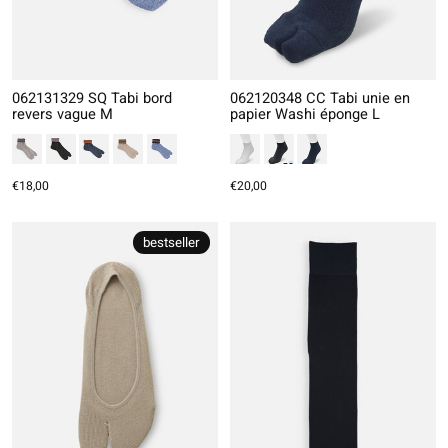
062131329 SQ Tabi bord
062120348 CC Tabi unie en
revers vague M
papier Washi éponge L
€18,00
€20,00
bestseller