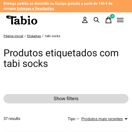
Entrega padrão ao domicílio na Europa gratuita a partir de 140 € de
compra
Entregas e Devoluções
0
items
Página inicial
/
Etiquetas
/
tabi socks
Produtos etiquetados com
tabi socks
Show filters
37
results
Tipo —
Produtos mais recentes