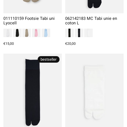
011110159 Footsie Tabi uni
062142183 MC Tabi unie en
Lyocell
coton L
€15,00
€20,00
bestseller