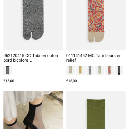
062120415 CC Tabi en coton
011141452 MC Tabi fleurs en
bord bicolore L
relief
€15,00
€18,00