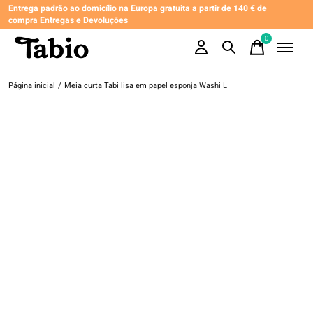
Entrega padrão ao domicílio na Europa gratuita a partir de 140 € de
compra
Entregas e Devoluções
0
items
Página inicial
/
Meia curta Tabi lisa em papel esponja Washi L