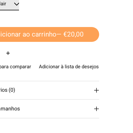
icionar ao carrinho
— €20,00
ade:
 para comparar
Adicionar à lista de desejos
os (0)
tamanhos