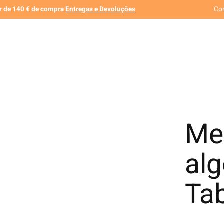
ir de 140 € de compra
Entregas e Devoluções
Co
Me
alg
Tab