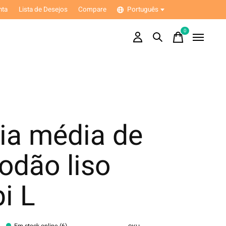
nta
Lista de Desejos
Compare
Português
0
items
ia média de
odão liso
i L
Em stock online (6)