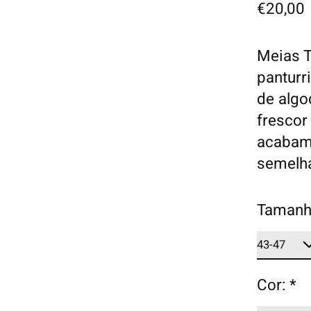
€20,00
Meias Ta
panturr
de algo
fresco
acabam
semelha
Tamanh
Cor:
*