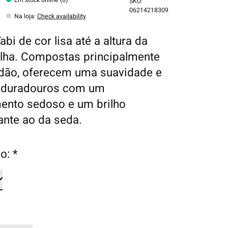
SKU:
06214218309
Na loja
:
Check availability
bi de cor lisa até a altura da
ilha. Compostas principalmente
dão, oferecem uma suavidade e
r duradouros com um
ento sedoso e um brilho
nte ao da seda.
o:
*