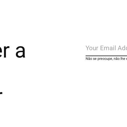
r a
Não se preocupe, não lhe
r