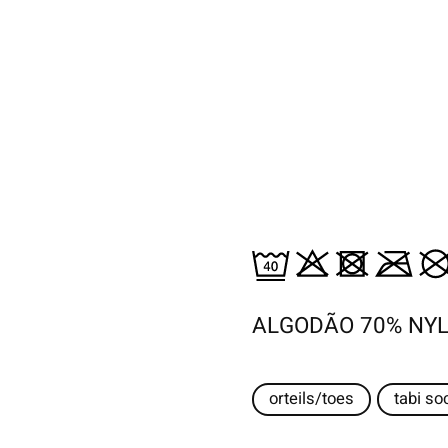
ALGODÃO 70% NY
orteils/toes
tabi so