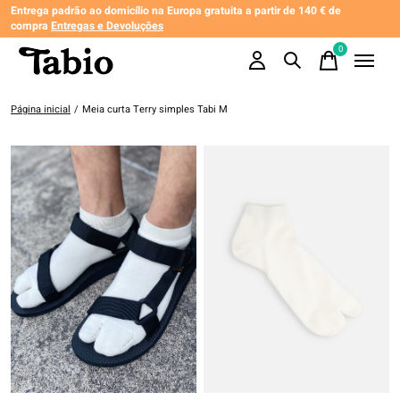
Entrega padrão ao domicílio na Europa gratuita a partir de 140 € de
compra
Entregas e Devoluções
0
items
Página inicial
/
Meia curta Terry simples Tabi M