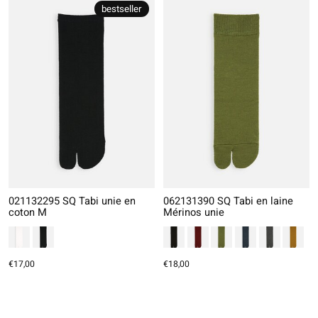
bestseller
021132295 SQ Tabi unie en
062131390 SQ Tabi en laine
coton M
Mérinos unie
€17,00
€18,00