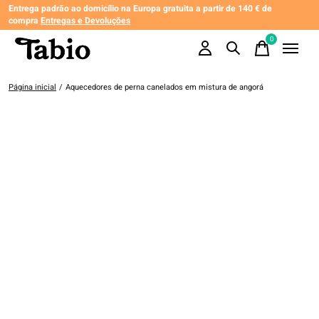
Entrega padrão ao domicílio na Europa gratuita a partir de 140 € de
compra
Entregas e Devoluções
0
items
Página inicial
/
Aquecedores de perna canelados em mistura de angorá