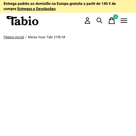
Entrega padrão ao domicílio na Europa gratuita a partir de 140 € de
compra
Entregas e Devoluções
0
items
Página inicial
/
Meias lisas Tabi 210D M