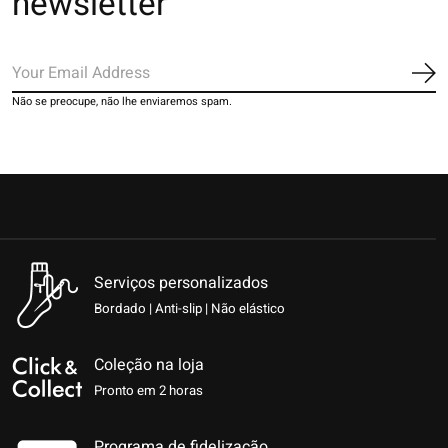
newsletter
Ins
Não se preocupe, não lhe enviaremos spam.
Serviços personalizados
Bordado | Anti-slip | Não elástico
Coleção na loja
Pronto em 2 horas
Programa de fidelização