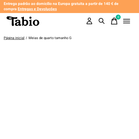
Entrega padrão ao domicílio na Europa gratuita a partir de 140 € de
compra
Entregas e Devoluções
0
items
Página inicial
/
Meias de quarto tamanho G