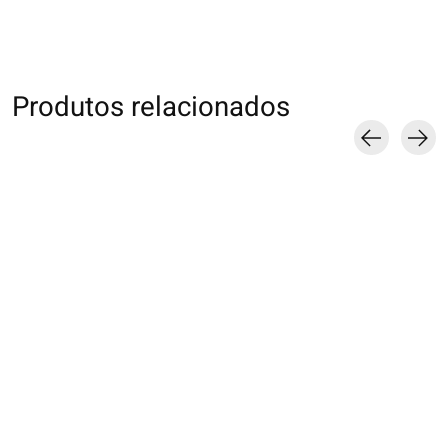
Produtos relacionados
Carousel items
011110108 Room
062110015 Room
Socks Bulky S
Socks Bulky M