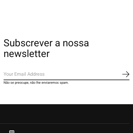
€25,00
€25,00
Subscrever a nossa
newsletter
Ins
Não se preocupe, não lhe enviaremos spam.