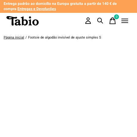
Entrega padrão ao domicílio na Europa gratuita a partir de 140 € de
compra
Entregas e Devoluções
0
items
Página inicial
/
Footsie de algodão invisível de ajuste simples S