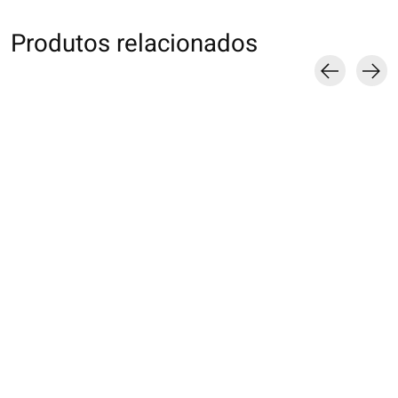
Produtos relacionados
Carousel items
062142045 MC unie
062142048 MC fine
basic coton Supima
côtes sans élastique
220N L
L
€17,00
€17,00