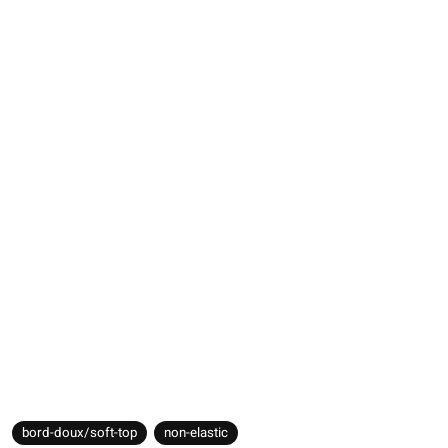
bord-doux/soft-top
non-elastic