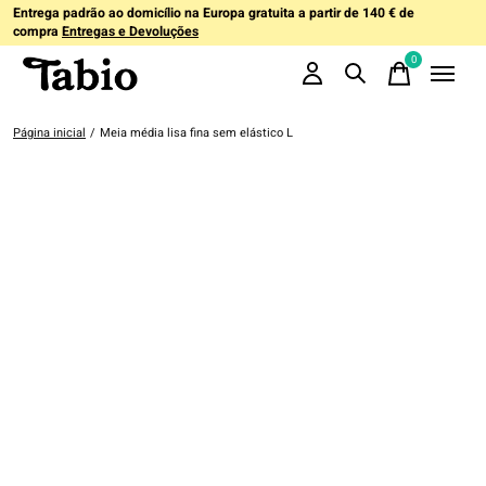
Entrega padrão ao domicílio na Europa gratuita a partir de 140 € de
compra
Entregas e Devoluções
0
items
Página inicial
/
Meia média lisa fina sem elástico L