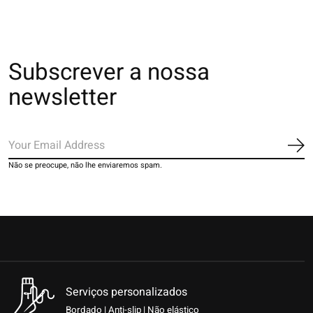
Subscrever a nossa
newsletter
Ins
Não se preocupe, não lhe enviaremos spam.
Serviços personalizados
Bordado | Anti-slip | Não elástico