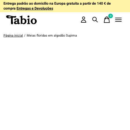
Entrega padrão ao domicílio na Europa gratuita a partir de 140 € de
compra
Entregas e Devoluções
0
items
Página inicial
/
Meias floridas em algodão Supima