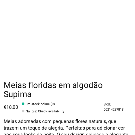
Meias floridas em algodão
Supima
Em stock online (9)
SKU:
€18,00
06214237818
Na loja
:
Check availability
Meias adornadas com pequenas flores naturais, que
trazem um toque de alegria. Perfeitas para adicionar cor
aos seus looks de noite. O seu design delicado e elegante