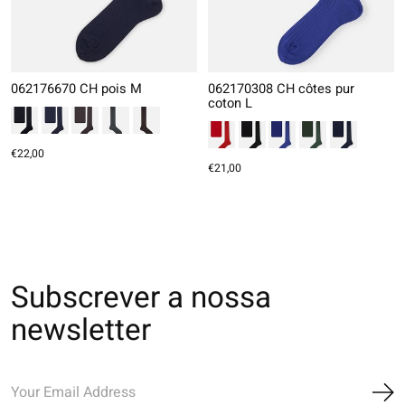
062176670 CH pois M
062170308 CH côtes pur
coton L
€22,00
€21,00
Subscrever a nossa
newsletter
Ins