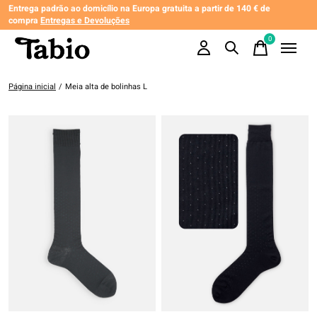
Entrega padrão ao domicílio na Europa gratuita a partir de 140 € de
compra
Entregas e Devoluções
0
items
Página inicial
/
Meia alta de bolinhas L