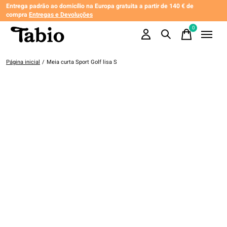
Entrega padrão ao domicílio na Europa gratuita a partir de 140 € de
compra
Entregas e Devoluções
0
items
Página inicial
/
Meia curta Sport Golf lisa S