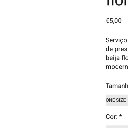
flor
€5,00
Serviç
de pres
beija-f
modern
Tamanh
Cor:
*