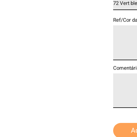
Ref/Cor d
Comentári
A