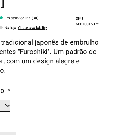
]
Em stock online (30)
SKU:
50010015072
Na loja
:
Check availability
o tradicional japonês de embrulho
entes "Furoshiki". Um padrão de
lor, com um design alegre e
o.
o:
*