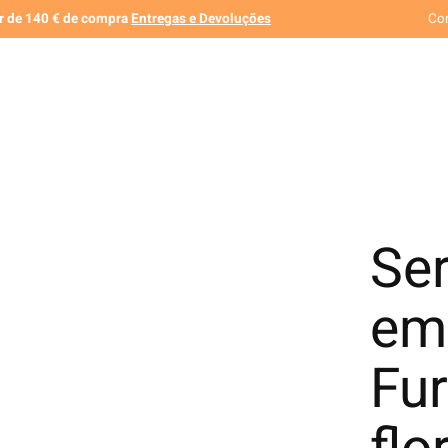
ir de 140 € de compra
Entregas e Devoluções
Co
Ser
em
Fur