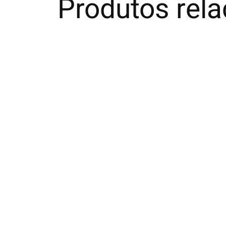
Produtos rel
Carousel items