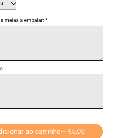
as meias a embalar:
*
o:
dicionar ao carrinho
— €5,00