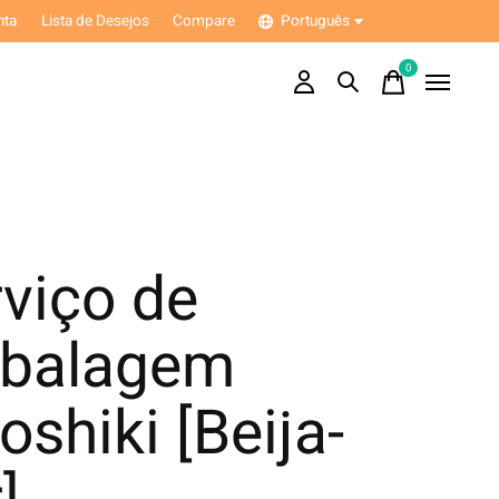
nta
Lista de Desejos
Compare
Português
0
items
viço de
balagem
oshiki [Beija-